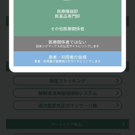
全身振動刺激装置
医療機器卸
医薬品専門卸
衛生材料
その他医療関係者
包帯
医療関係者ではない
日本シグマックスの公式サイトにリンクします
救急絆創膏
患者・利用者の皆様
患者・利用者の皆様向けのサイトにリンクします
静脈還流関連製品
弾性ストッキング
静脈還流用循環補助システム
逐次型空気圧式マッサージ器
ブレストケア製品