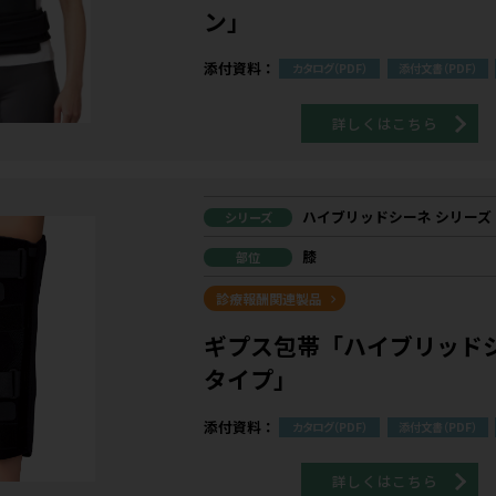
添付資料：
シリーズ
部位
診療報酬関連
ギプス包
ン」
添付資料：