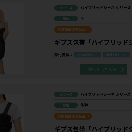
イカ」
添付資料：
シリーズ
部位
診療報酬関連
ギプス包