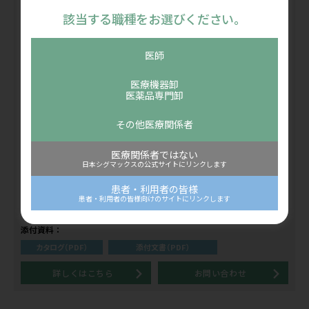
該当する職種をお選びください。
医師
医療機器卸
医薬品専門卸
その他医療関係者
サポーター
上肢用サポーター（肩・肘・腕・手）
カテゴリー
医療関係者ではない
日本シグマックスの公式サイトにリンクします
手
部位
患者・利用者の皆様
患者・利用者の皆様向けのサイトにリンクします
アクティムーブ® ライゾフォルテ
添付資料：
カタログ（PDF）
添付文書（PDF）
詳しくはこちら
お問い合わせ