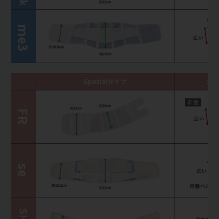
me3
Spesialタイプ
カバ
FR
se