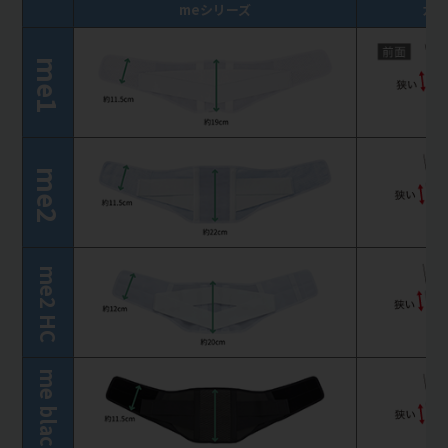
meシリーズ
カバ
me1
me2
me2 HC
me black