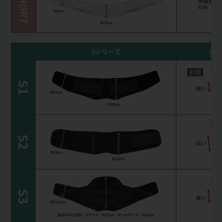
SHORT
Sシリーズ
カバ
S1
S2
S3