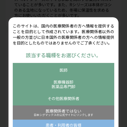
ていることが多いです。また、Rシリーズは本体がコシ
のある生地になっているため、冬場に保温性を求める
方にお使いいただくことが多いです。
このサイトは、国内の医療関係者の方へ情報を提供する
ことを目的として作成されています。医療関係者以外の
一般の方並びに日本国外の医療関係者の方への情報提供
を目的としたものではありませんのでご了承ください。
現在販売終了してしまった
商品の後継品を知りたい
該当する職種をお選びください。
2019年に販売終了した商品につきましては、それぞれ
近いタイプとして以下の商品をご紹介しております。
医師
それ以前の商品変更につきましては、ご要望に合わせ
てご提案をしておりますのでお問合せいただけますと
医療機器卸
幸いです。
医薬品専門卸
E2：me1が製品仕様が全く同一の商品で商品名のみ
変更になっております。
その他医療関係者
旧me1：現me1が薄手のメッシュタイプとして近い
商品になります。
医療関係者ではない
SOFT：R1が補助ベルトの無い本体のみの商品とし
日本シグマックスの公式サイトにリンクします
てご提案しております。支柱（ステー）が無い商品
をお望みでしたらSHORTがありますが、幅や固定方
患者・利用者の皆様