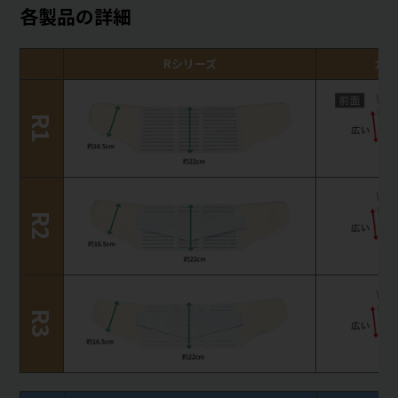
各製品の詳細
Rシリーズ
カバ
R1
R2
R3