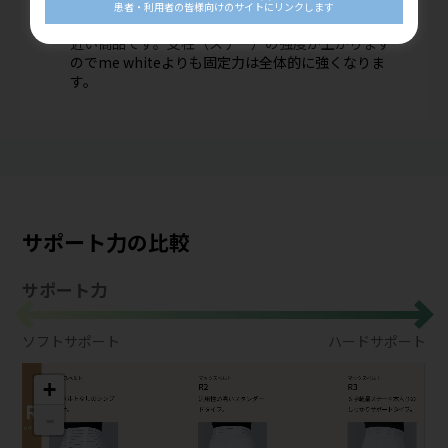
法が異なります。
患者・利用者の皆様向けのサイトにリンクします
me white：me2 HCが前合わせの硬質メッシュなど
近い商品です。支柱（ステー）の強度が上がります
のでme whiteよりも固定力は全体的に強くなりま
す。
サポート力の比較
サポート力
ソフトサポート
ハードサポート
+
-