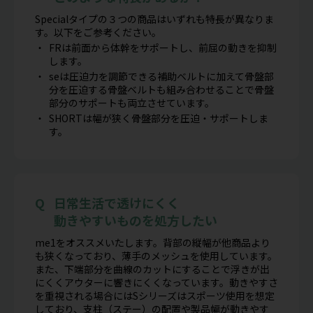
Specialタイプの３つの商品はいずれも特長が異なりま
す。以下をご参考ください。
FRは前面から体幹をサポートし、前屈の動きを抑制
します。
seは圧迫力を調節できる補助ベルトに加えて骨盤部
分を圧迫する骨盤ベルトも組み合わせることで骨盤
部分のサポートも両立させています。
SHORTは幅が狭く骨盤部分を圧迫・サポートしま
す。
日常生活で透けにくく
動きやすいものを処方したい
me1をオススメいたします。背部の縦幅が他商品より
も狭くなっており、薄手のメッシュを使用しています。
また、下端部分を曲線のカットにすることで浮きが出
にくくアウターに響きにくくなっています。動きやすさ
を重視される場合にはSシリーズはスポーツ使用を想定
しており、支柱（ステー）の配置や製品幅が動きやす