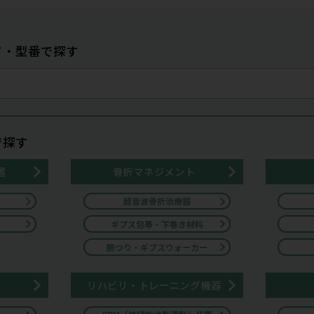
をキーワード・型番で探す