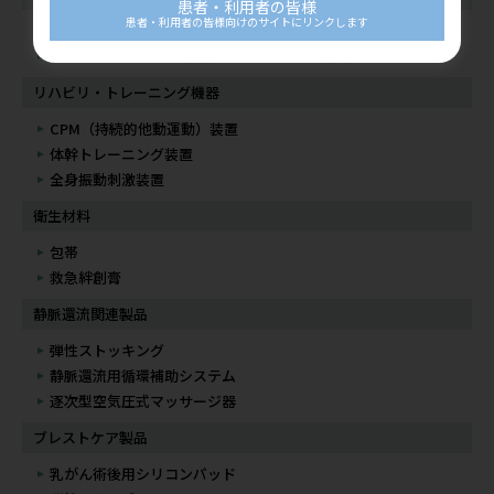
患者・利用者の皆様
患者・利用者の皆様向けのサイトにリンクします
冷却パック
アイシングシステム（冷却療法用器具及び装置）
リハビリ・トレーニング機器
CPM（持続的他動運動）装置
体幹トレーニング装置
全身振動刺激装置
衛生材料
包帯
救急絆創膏
静脈還流関連製品
弾性ストッキング
静脈還流用循環補助システム
逐次型空気圧式マッサージ器
ブレストケア製品
乳がん術後用シリコンパッド