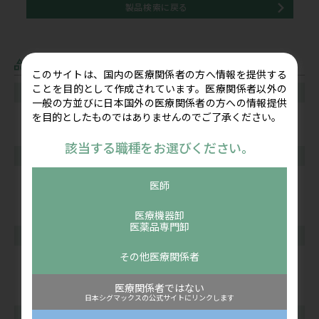
製品検索に戻る
カテゴリー
このサイトは、国内の医療関係者の方へ情報を提供する
ことを目的として作成されています。医療関係者以外の
超音波画像診断装置
一般の方並びに日本国外の医療関係者の方への情報提供
ポータブル型
を目的としたものではありませんのでご了承ください。
ポケット型
該当する職種をお選びください。
骨折マネジメント（骨折治療）
超音波骨折治療器
医師
ギプス包帯・下巻き材料
腕つり・ギプスウォーカー
医療機器卸
医薬品専門卸
サポーター
その他医療関係者
上肢用サポーター
下肢用サポーター
医療関係者ではない
体幹用サポーター
日本シグマックスの公式サイトにリンクします
アイシング