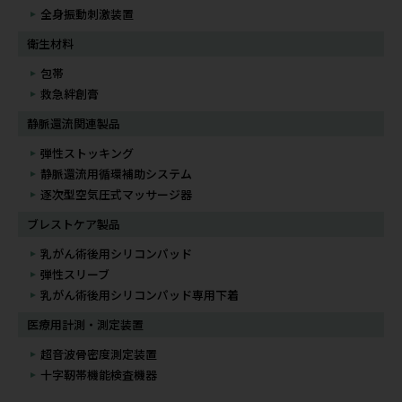
全身振動刺激装置
衛生材料
包帯
救急絆創膏
静脈還流関連製品
弾性ストッキング
静脈還流用循環補助システム
逐次型空気圧式マッサージ器
ブレストケア製品
乳がん術後用シリコンパッド
弾性スリーブ
乳がん術後用シリコンパッド専用下着
医療用計測・測定装置
超音波骨密度測定装置
十字靭帯機能検査機器