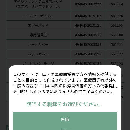
アイシングシステム専用パッド
4946452003557
561114
（ユニバーサルパッドラージ）
ニーカバーディスポ
4946452019107
561126
エアーパッド
4946452019121
561155
専用循環液
4946452003526
561100
ホースカバー
4946452003588
561121
パッドカバー
4946452003595
561122
パッドカバーラージ
4946452019138
561123
ホース（アイシングシステム
このサイトは、国内の医療関係者の方へ情報を提供する
4946452015567
561152
CF3000専用）
ことを目的として作成されています。医療関係者以外の
一般の方並びに日本国外の医療関係者の方への情報提供
ＣＦ３０００用Ｌ字ホース
4946452037521
561128
を目的としたものではありませんのでご了承ください。
ＣＦ３０００用コネクタカバー
4946452037538
561129
該当する職種をお選びください。
医師
関連製品