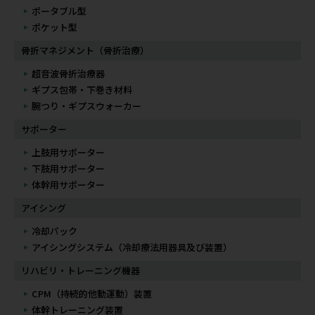
ポータブル型
ポケット型
骨折マネジメント（骨折治療）
超音波骨折治療器
ギプス包帯・下巻き材料
腕つり・ギプスウォーカー
サポーター
上肢用サポーター
下肢用サポーター
体幹用サポーター
アイシング
冷却パック
アイシングシステム（冷却療法用器具及び装置）
リハビリ・トレーニング機器
CPM（持続的他動運動）装置
体幹トレーニング装置