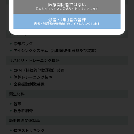
サポーター
医療関係者ではない
日本シグマックスの公式サイトにリンクします
上肢用サポーター
下肢用サポーター
患者・利用者の皆様
体幹用サポーター
患者・利用者の皆様向けのサイトにリンクします
アイシング
冷却パック
アイシングシステム（冷却療法用器具及び装置）
リハビリ・トレーニング機器
CPM（持続的他動運動）装置
体幹トレーニング装置
全身振動刺激装置
衛生材料
包帯
救急絆創膏
静脈還流関連製品
弾性ストッキング