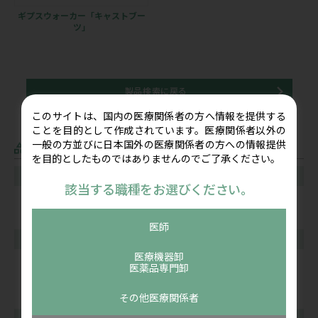
ギプスウォーカー「キャストブー
ツ」
製品検索に戻る
このサイトは、国内の医療関係者の方へ情報を提供する
ことを目的として作成されています。医療関係者以外の
一般の方並びに日本国外の医療関係者の方への情報提供
カテゴリー
を目的としたものではありませんのでご了承ください。
超音波画像診断装置
該当する職種をお選びください。
ポータブル型
ポケット型
医師
骨折マネジメント（骨折治療）
医療機器卸
超音波骨折治療器
医薬品専門卸
ギプス包帯・下巻き材料
腕つり・ギプスウォーカー
その他医療関係者