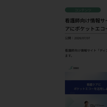
コンテ
看護師向
アにポケ
公開：2026/07
看護師向け情
ます。