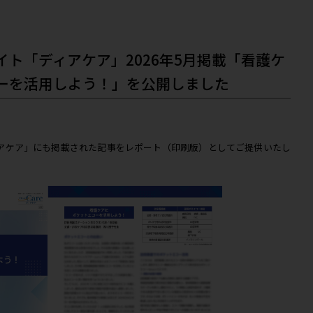
ンツ
け情報サイト「ディアケア」2026年
ットエコーを活用しよう！」を公開し
/07
報サイト「ディアケア」にも掲載された記事をレポート（印