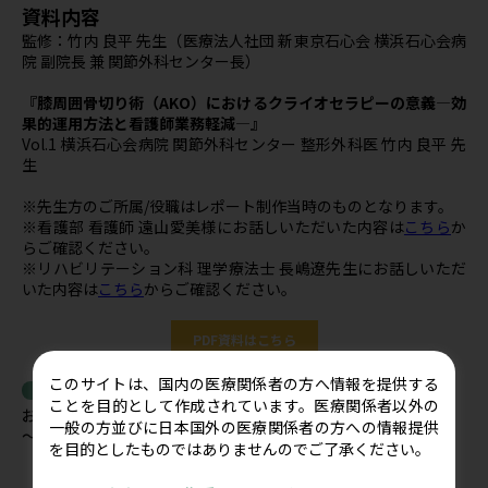
資料内容
監修：竹内 良平 先生（医療法人社団 新東京石心会 横浜石心会病
院 副院長 兼 関節外科センター長）
『膝周囲骨切り術（AKO）におけるクライオセラピーの意義―効
果的運用方法と看護師業務軽減―』
Vol.1 横浜石心会病院 関節外科センター 整形外科医 竹内 良平 先
生
※先生方のご所属/役職はレポート制作当時のものとなります。
※看護部 看護師 遠山愛美様にお話しいただいた内容は
こちら
か
らご確認ください。
※リハビリテーション科 理学療法士 長嶋遼先生にお話しいただ
いた内容は
こちら
からご確認ください。
PDF資料はこちら
このサイトは、国内の医療関係者の方へ情報を提供する
関連記事
ことを目的として作成されています。医療関係者以外の
お盆期間の営業についてのご案内 休業期間2026年8月8日(土)
一般の方並びに日本国外の医療関係者の方への情報提供
～8月16日(日)
を目的としたものではありませんのでご了承ください。