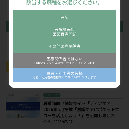
該当する職種をお選びください。
医師
前の記事
一覧に戻る
次の記事
医療機器卸
医薬品専門卸
その他医療関係者
関連記事
医療関係者ではない
日本シグマックスの公式サイトにリンクします
お知らせ
お盆期間の営業についてのご案内 休業
患者・利用者の皆様
期間2026年8月8日(土) ～8月16日(日)
患者・利用者の皆様向けのサイトにリンクします
公開：2026/07/22
コンテンツ
看護師向け情報サイト「ディアケア」
2026年5月掲載「看護ケアにポケットエ
コーを活用しよう！」を公開しました
公開：2026/07/07