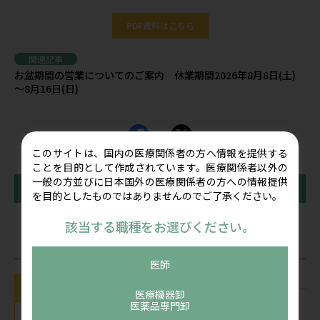
PDF資料はこちら
関連記事
お盆期間の営業についてのご案内 休業期間2026年8月8日(土)
～8月16日(日)
このサイトは、国内の医療関係者の方へ情報を提供する
ことを目的として作成されています。医療関係者以外の
一般の方並びに日本国外の医療関係者の方への情報提供
前の記事
一覧に戻る
次の記事
を目的としたものではありませんのでご了承ください。
該当する職種をお選びください。
関連記事
医師
お知らせ
医療機器卸
お盆期間の営業についてのご案内 休業
医薬品専門卸
期間2026年8月8日(土) ～8月16日(日)