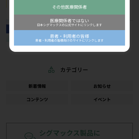
公開：2026/07/22
その他医療関係者
コンテンツ
医療関係者ではない
日本シグマックスの公式サイトにリンクします
看護師向け情報サイト「ディアケア」
2026年5月掲載「看護ケアにポケットエ
患者・利用者の皆様
コーを活用しよう！」を公開しました
患者・利用者の皆様向けのサイトにリンクします
公開：2026/07/07
カテゴリー
新着情報
お知らせ
コンテンツ
イベント
シグマックス製品に