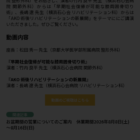
院 整形外科）をお招きし、演者の竹内 良平 先生 （横浜石心会病
院 関節外科）からは「早期社会復帰が可能な膝周囲骨切り
術」、長嶋 遼 先生（横浜石心会 リハビリテーション科）からは
「AKO 術後リハビリテーションの新展開」をテーマににご講演
いただきました。ぜひご覧ください。
動画内容
座長：松田 秀一 先生（京都大学医学部附属病院 整形外科）
『早期社会復帰が可能な膝周囲骨切り術』
演者：竹内 良平 先生（横浜石心会病院 関節外科）
『AKO 術後リハビリテーションの新展開』
演者：長嶋 遼 先生（横浜石心会病院 リハビリテーション科）
動画のご視聴はこちら
関連記事
お盆期間の営業についてのご案内 休業期間2026年8月8日(土)
～8月16日(日)