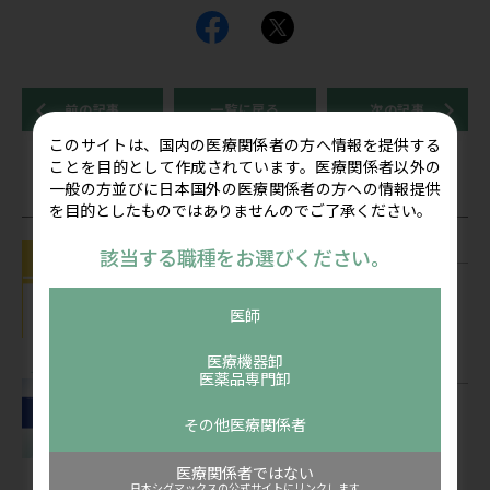
前の記事
一覧に戻る
次の記事
このサイトは、国内の医療関係者の方へ情報を提供する
ことを目的として作成されています。医療関係者以外の
一般の方並びに日本国外の医療関係者の方への情報提供
関連記事
を目的としたものではありませんのでご了承ください。
お知らせ
該当する職種をお選びください。
お盆期間の営業についてのご案内 休業
期間2026年8月8日(土) ～8月16日(日)
医師
公開：2026/07/22
医療機器卸
コンテンツ
医薬品専門卸
看護師向け情報サイト「ディアケア」
2026年5月掲載「看護ケアにポケットエ
その他医療関係者
コーを活用しよう！」を公開しました
公開：2026/07/07
医療関係者ではない
日本シグマックスの公式サイトにリンクします