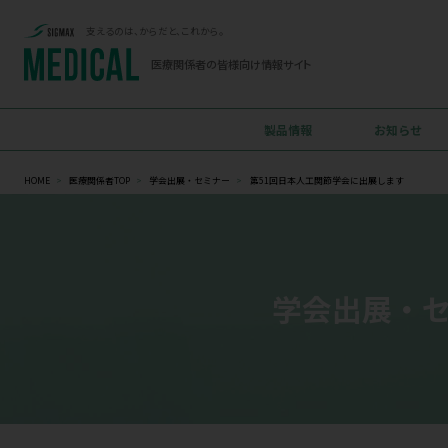
支えるのは、からだと、これから。
医療関係者の
皆様向け情報サイト
製品情報
HOME
>
医療関係者TOP
>
学会出展・セミナー
>
第51回日本人工関節学会
学会