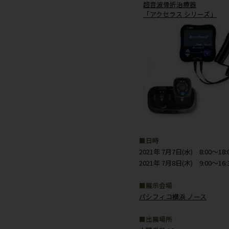
「アイシングシ
超音波骨折治
「アクセラス