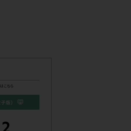
その他医療関係者
卸
患者・利用者の皆様
患者・利用者の皆様向けのサイトにリンクします