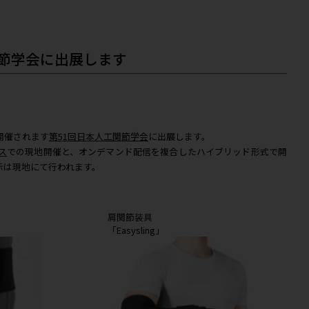
展
日本人工関節学会に出展します
/05
 オンライン
日(水)～8日(木)に開催されます
第51回日本人工関節学会
に出展し
フィコ横浜 ノース
での現地開催と、オンデマンド配信を複合
となり、企業展示は現地にて行われます。