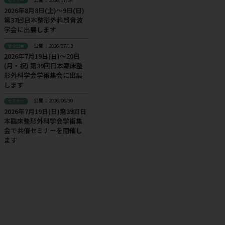
カテゴリー
お知らせ
（114)
コンテンツ
（71)
セミナー
（129)
学会出展
（217)
新着
公開：2026/07/24
セミナー
2026年8月8日(土)～9日(日)
第37回日本整形外科超音波
学会に出展します
公開：2026/07/13
学会出展
2026年7月19日(日)～20日
(月・祝) 第39回日本臨床整
形外科学会学術集会に出展
置
します