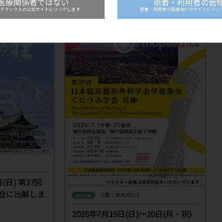
convention.co.jp/jsra2021/
加登録に関しては、学会ホームページよりご確認ください。
2026年8月8日(土)～9日(日) 第37回日本整形外科超音
このサイトは、国内の医療関係者の方へ情報を
ています。医療関係者以外の一般の方並びに日
の記事
一覧に戻る
供を目的としたものではありませんのでご了承
該当する職種をお選