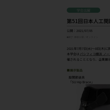
学会出
第51回
公開：2021/07
終了
神奈川県 /
2021年7月7
本学会は
パシ
催されること