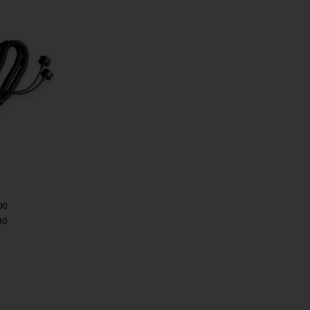
「
ポケットエコーmi
ステムCE4000」
療器
 シリーズ」