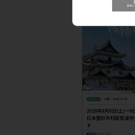
小間番号 10
■公式サイト
https://site2.
※学会への参
関連記事
前