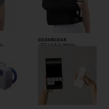
肩関節装具
ace」
「Easysling」
置
超音波画像診断装