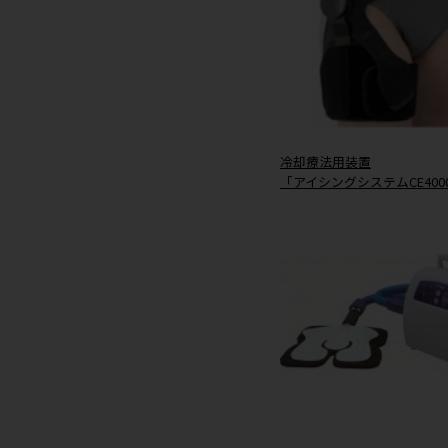
■展示製品
股関節装具
「SU Hip Br
冷却療法用装