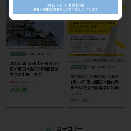
患者・利用者の皆様
患者・利用者の皆様向けのサイトにリンクします
セミナー
公開：2026/07/24
2026年8月8日(土)～9日(日)
学会出展
公開：2026/07/13
第37回日本整形外科超音波
学会に出展します
2026年7月19日(日)～20日
(月・祝) 第39回日本臨床整
開催中
和歌山県
形外科学会学術集会に出展
申込受付中
します
終了
兵庫県
カテゴリー