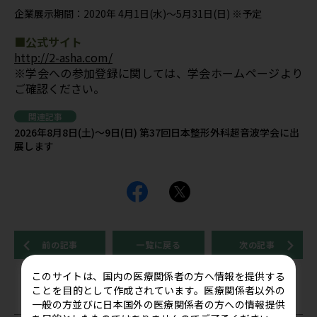
企業展示期間：2020年 4月1日(水)～5月31日(日) ※予定
■公式サイト
http://2-asha.com/
※学会への参加登録に関しては、学会ホームページより
ご確認ください。
関連記事
2026年8月8日(土)～9日(日) 第37回日本整形外科超音波学会に出
展します
前の記事
一覧に戻る
次の記事
このサイトは、国内の医療関係者の方へ情報を提供する
ことを目的として作成されています。医療関係者以外の
関連記事
一般の方並びに日本国外の医療関係者の方への情報提供