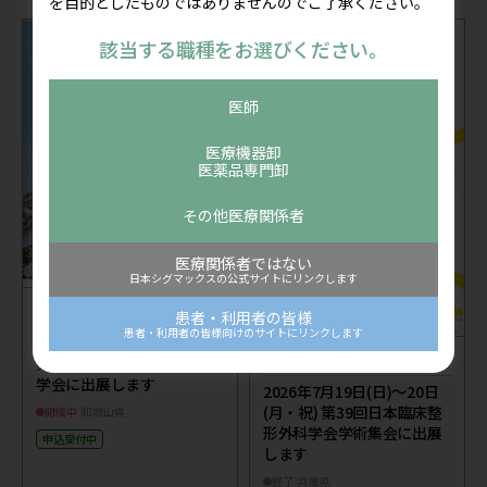
を目的としたものではありませんのでご了承ください。
該当する職種をお選びください。
医師
医療機器卸
医薬品専門卸
その他医療関係者
医療関係者ではない
日本シグマックスの公式サイトにリンクします
セミナー
公開：2026/07/24
患者・利用者の皆様
患者・利用者の皆様向けのサイトにリンクします
2026年8月8日(土)～9日(日)
学会出展
公開：2026/07/13
第37回日本整形外科超音波
学会に出展します
2026年7月19日(日)～20日
(月・祝) 第39回日本臨床整
開催中
和歌山県
形外科学会学術集会に出展
申込受付中
します
終了
兵庫県