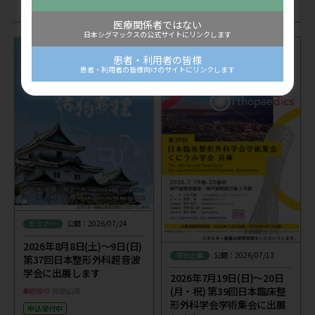
関連記事
医療関係者ではない
日本シグマックスの公式サイトにリンクします
患者・利用者の皆様
患者・利用者の皆様向けのサイトにリンクします
セミナー
公開：2026/07/24
2026年8月8日(土)～9日(日)
学会出展
公開：2026/07/13
第37回日本整形外科超音波
学会に出展します
2026年7月19日(日)～20日
(月・祝) 第39回日本臨床整
開催中
和歌山県
形外科学会学術集会に出展
申込受付中