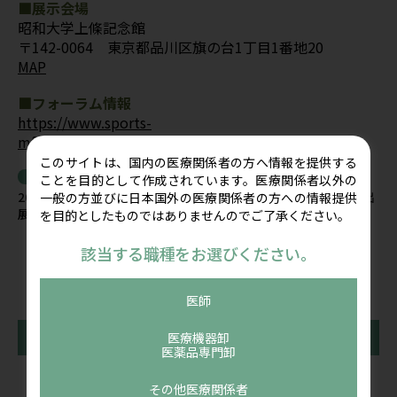
■展示会場
昭和大学上條記念館
〒142-0064 東京都品川区旗の台1丁目1番地20
MAP
■フォーラム情報
https://www.sports-
mf.com/meeting/meeting11th.html
このサイトは、国内の医療関係者の方へ情報を提供する
関連記事
ことを目的として作成されています。医療関係者以外の
2026年8月8日(土)～9日(日) 第37回日本整形外科超音波学会に出
一般の方並びに日本国外の医療関係者の方への情報提供
展します
を目的としたものではありませんのでご了承ください。
該当する職種をお選びください。
医師
医療機器卸
前の記事
一覧に戻る
次の記事
医薬品専門卸
その他医療関係者