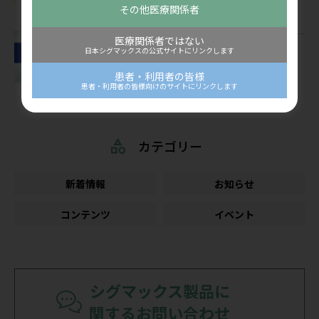
その他医療関係者
コンテンツ
医療関係者ではない
看護師向け情報サイト「ディアケア」
日本シグマックスの公式サイトにリンクします
2026年5月掲載「看護ケアにポケットエ
コーを活用しよう！」を公開しました
患者・利用者の皆様
患者・利用者の皆様向けのサイトにリンクします
公開：2026/07/07
カテゴリー
新着情報
お知らせ
コンテンツ
イベント
シグマックス製品に
関するお問い合わせ