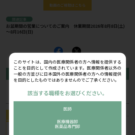
動画のご視聴はこちら
関連記事
お盆期間の営業についてのご案内 休業期間2026年8月8日(土)
～8月16日(日)
このサイトは、国内の医療関係者の方へ情報を提供する
ことを目的として作成されています。医療関係者以外の
一般の方並びに日本国外の医療関係者の方への情報提供
前の記事
一覧に戻る
次の記事
を目的としたものではありませんのでご了承ください。
該当する職種をお選びください。
関連記事
医師
お知らせ
お盆期間の営業についてのご案内 休業
医療機器卸
医薬品専門卸
期間2026年8月8日(土) ～8月16日(日)
公開：2026/07/22