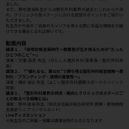
ました。
また、野中達裕先生からは整形外科業界の過去とこれからの流
れ、クリニックの各ステージにおける経営のポイントをご紹介い
ただきました。
先生方が今後のご自身のキャリアを考える際に有益な情報をお届
けできる機会となれば幸いです。
動画内容
講演１．「保険診療逆風時代～開業医が生き残るための“たった
ひとつのこと”～」
演者：守重 昌彦 先生（ぜんしん整形外科 理事長・整形外科部
長）
講演２．「“優れるな、異なれ”で勝ち残る整形外科経営戦略～差
別化・ブランディング・連携の重要性～」
演者：横井 裕之 先生（よこい整形外科健康スポーツクリニック
院長）
講演３．「整形外科業界の時流・動向とクリニックのステージご
との取るべき戦略とは」
演者：野中 達裕 先生（株式会社船井総合研究所 医療・動物病院
支援部 シニアコンサルタント）
Liveディスカッション
※先生方のご所属・役職は講演当時のものとなります