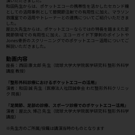
演いただきました。
和田先生からは、ポケットエコーの携帯性を活かしたセカンド機
としての活用事例として膝関節注射での有用性に加え、マラソン
救護室での活用やトレーナーとの連携についてご紹介いただきま
した。
屋比久先生からは、ポケットエコーならではの特長を踏まえた足
関節領域での有用性に加え、エコーガイド下穿刺のポイントや
Jones骨折のスクリーニングでのポケットエコー活用についてご
解説いただきました。
動画内容
座長：西田 康太郎 先生（琉球大学大学院医学研究科 整形外科学
講座 教授）
『整形外科診療におけるポケットエコーの活用』
演者：和田 誠 先生（医療法人社団誠幸会 わだ整形外科クリニッ
ク 院長）
『足関節、足部の診療、スポーツ診療でのポケットエコー活用』
演者：屋比久 博己 先生（琉球大学大学院医学研究科 整形外科学
講座）
※先生方のご所属/役職は講演当時のものとなります