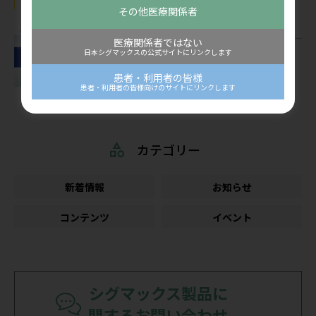
公開：2026/07/22
その他医療関係者
コンテンツ
医療関係者ではない
看護師向け情報サイト「ディアケア」
日本シグマックスの公式サイトにリンクします
2026年5月掲載「看護ケアにポケットエ
患者・利用者の皆様
コーを活用しよう！」を公開しました
患者・利用者の皆様向けのサイトにリンクします
公開：2026/07/07
カテゴリー
新着情報
お知らせ
コンテンツ
イベント
シグマックス製品に
関するお問い合わせ