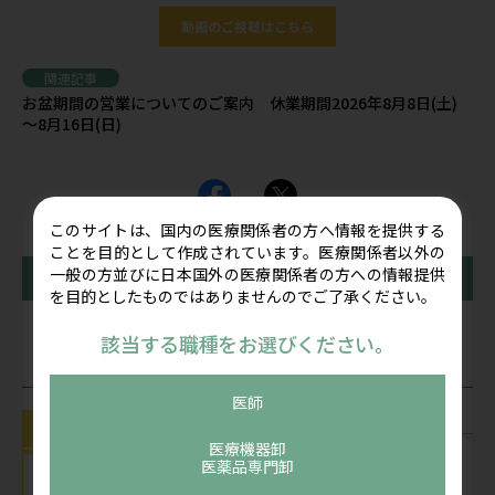
動画のご視聴はこちら
関連記事
お盆期間の営業についてのご案内 休業期間2026年8月8日(土)
～8月16日(日)
このサイトは、国内の医療関係者の方へ情報を提供する
ことを目的として作成されています。医療関係者以外の
一般の方並びに日本国外の医療関係者の方への情報提供
前の記事
一覧に戻る
次の記事
を目的としたものではありませんのでご了承ください。
該当する職種をお選びください。
関連記事
医師
お知らせ
医療機器卸
お盆期間の営業についてのご案内 休業
医薬品専門卸
期間2026年8月8日(土) ～8月16日(日)