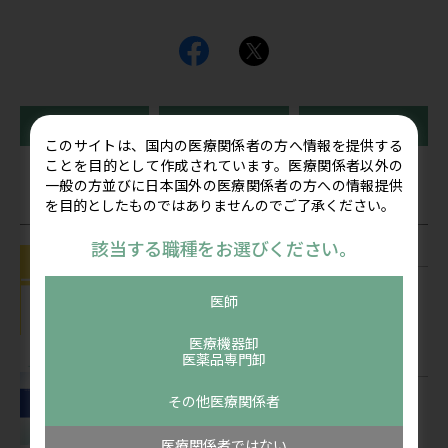
前の記事
一覧に戻る
次の記事
このサイトは、国内の医療関係者の方へ情報を提供する
ことを目的として作成されています。医療関係者以外の
一般の方並びに日本国外の医療関係者の方への情報提供
関連記事
を目的としたものではありませんのでご了承ください。
該当する職種をお選びください。
お知らせ
お盆期間の営業についてのご案内 休業
医師
期間2026年8月8日(土) ～8月16日(日)
公開：2026/07/22
医療機器卸
医薬品専門卸
コンテンツ
看護師向け情報サイト「ディアケア」
その他医療関係者
2026年5月掲載「看護ケアにポケットエ
コーを活用しよう！」を公開しました
医療関係者ではない