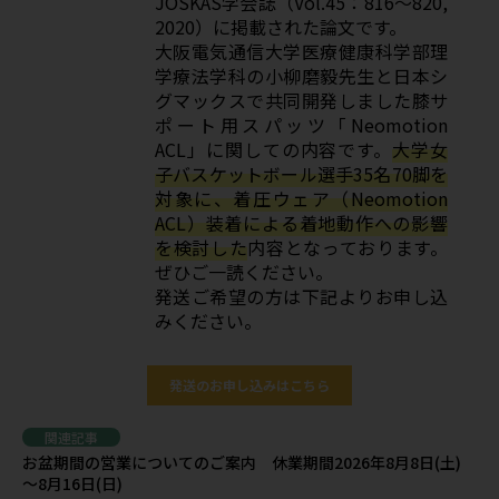
JOSKAS学会誌（Vol.45：816～820,
2020）に掲載された論文です。
大阪電気通信大学医療健康科学部理
学療法学科の小柳磨毅先生と日本シ
グマックスで共同開発しました膝サ
ポート用スパッツ「Neomotion
ACL」に関しての内容です。
大学女
子バスケットボール選手35名70脚を
対象に、着圧ウェア（Neomotion
ACL）装着による着地動作への影響
を検討した
内容となっております。
ぜひご一読ください。
発送ご希望の方は下記よりお申し込
みください。
発送のお申し込みはこちら
関連記事
お盆期間の営業についてのご案内 休業期間2026年8月8日(土)
～8月16日(日)