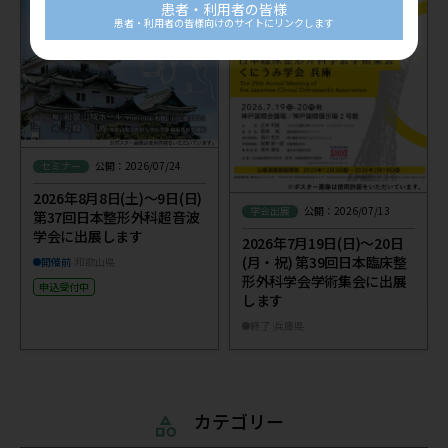
患者・利用者の皆様
患者・利用者の皆様向けのサイトにリンクします
セミナー
公開：2026/07/24
2026年8月8日(土)～9日(日)
学会出展
公開：2026/07/13
第37回日本整形外科超音波
学会に出展します
2026年7月19日(日)～20日
(月・祝) 第39回日本臨床整
開催前
和歌山県
形外科学会学術集会に出展
申込受付中
します
終了
兵庫県
カテゴリー