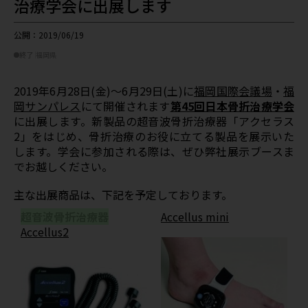
治療学会に出展します
公開：2019/06/19
終了
福岡県
2019年6月28日(金)～6月29日(土)に
福岡国際会議場
・
福
岡サンパレス
にて開催されます
第45回日本骨折治療学会
に出展します。新製品の超音波骨折治療器「アクセラス
2」をはじめ、骨折治療のお役に立てる製品を展示いた
します。学会に参加される際は、ぜひ弊社展示ブースま
でお越しください。
主な出展商品は、下記を予定しております。
超音波骨折治療器
Accellus mini
Accellus2