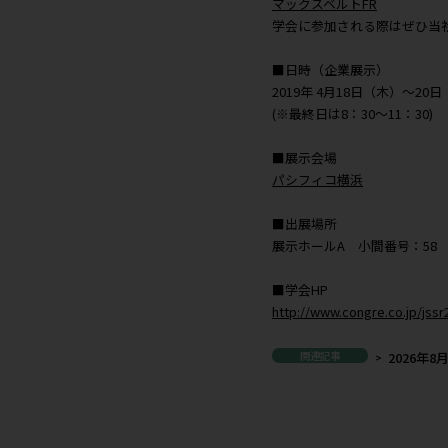
展示について
■参考展示
体幹筋力測定
■腰部固定帯
マックスベルトm
マックスベルト
マックスベルト
学会に参加さ
■日時（企業
2019年 4月1
(※最終日は8：3
■展示会場