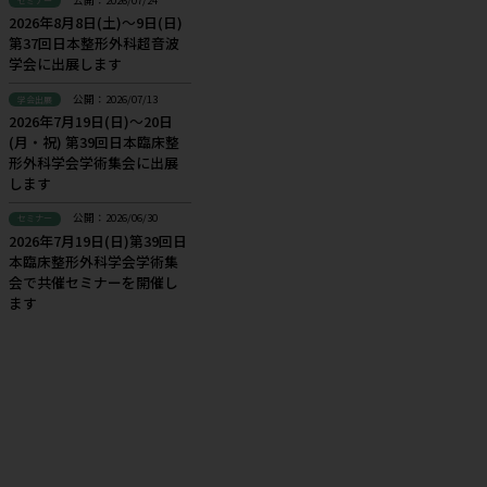
カテゴリー
お知らせ
（114)
コンテンツ
（71)
セミナー
（129)
学会出展
（217)
新着
公開：2026/07/24
セミナー
2026年8月8日(土)～9日(日)
第37回日本整形外科超音波
学会に出展します
公開：2026/07/13
学会出展
2026年7月19日(日)～20日
(月・祝) 第39回日本臨床整
形外科学会学術集会に出展
します