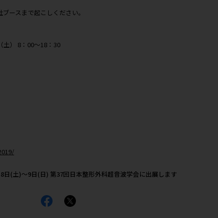
、主な出展製品は下記を予定しております。
・トレーニング器
e2 HC
（新製品）
S3
FR
れる際はぜひ当社ブースまで起こしください。
展示）
8日（木）～20日（土） 8：00～18：30
0～11：30)