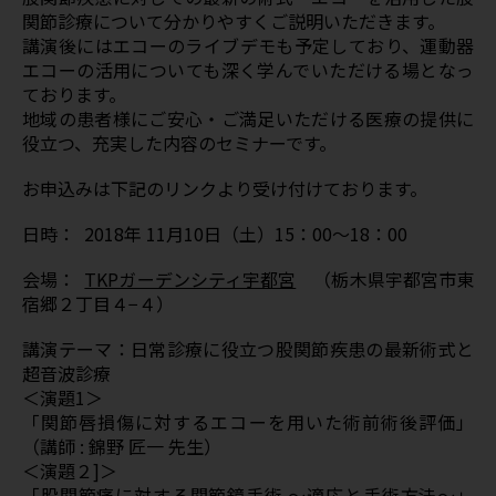
関節診療について分かりやすくご説明いただきます。
講演後にはエコーのライブデモも予定しており、運動器
エコーの活用についても深く学んでいただける場となっ
ております。
地域の患者様にご安心・ご満足いただける医療の提供に
役立つ、充実した内容のセミナーです。
お申込みは下記のリンクより受け付けております。
日時： 2018年 11月10日（土）15：00～18：00
会場：
TKPガーデンシティ宇都宮
（栃木県宇都宮市東
宿郷２丁目４−４）
講演テーマ：日常診療に役立つ股関節疾患の最新術式と
超音波診療
＜演題1＞
「関節唇損傷に対するエコーを用いた術前術後評価」
（講師 : 錦野 匠一 先生）
＜演題２]＞
「股関節痛に対する関節鏡手術 ～適応と手術方法～」