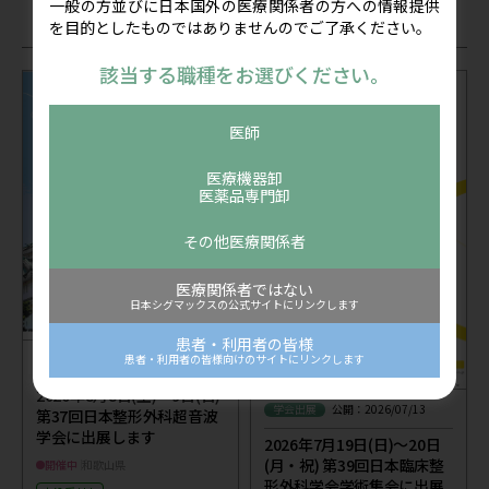
一般の方並びに日本国外の医療関係者の方への情報提供
関連記事
を目的としたものではありませんのでご了承ください。
該当する職種をお選びください。
医師
医療機器卸
医薬品専門卸
その他医療関係者
医療関係者ではない
日本シグマックスの公式サイトにリンクします
患者・利用者の皆様
患者・利用者の皆様向けのサイトにリンクします
セミナー
公開：2026/07/24
2026年8月8日(土)～9日(日)
学会出展
公開：2026/07/13
第37回日本整形外科超音波
学会に出展します
2026年7月19日(日)～20日
(月・祝) 第39回日本臨床整
開催中
和歌山県
形外科学会学術集会に出展