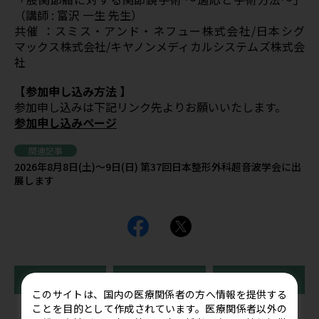
（講師 : 富沢 一生 先生）
共催 ：スミス・アンド・ネフュー株式会社/日本シグ
マックス株式会社/キヤノンメディカルシステムズ株式会
社
【参加申し込み方法 】
参加申し込みは下記リンク先よりお願いいたします。
参加申し込みページ
関連記事
2026年8月8日(土)～9日(日) 第37回日本整形外科超音波学会に出
展します
前の記事
一覧に戻る
次の記事
このサイトは、国内の医療関係者の方へ情報を提供する
ことを目的として作成されています。医療関係者以外の