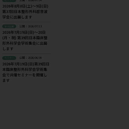
カテゴリー
演者に金岡 恒治先生（早
外科学）をお迎えし、体幹
お知らせ
（114)
が、万障お繰り合わせの上
コンテンツ
（71)
セミナー
（129)
学会出展
（217)
新着
公開：2026/07/24
セミナー
2026年8月8日(土)～9日(日)
第37回日本整形外科超音波
学会に出展します
公開：2026/07/13
学会出展
2026年7月19日(日)～20日
(月・祝) 第39回日本臨床整
形外科学会学術集会に出展
します