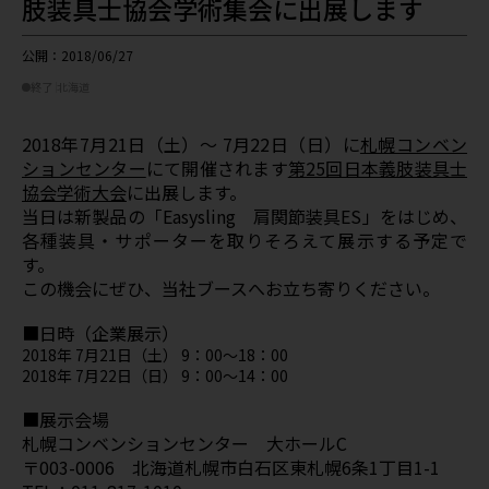
肢装具士協会学術集会に出展します
公開：2018/06/27
終了
北海道
2018年7月21日（土）～ 7月22日（日）に
札幌コンベン
ションセンター
にて開催されます
第25回日本義肢装具士
協会学術大会
に出展します。
当日は新製品の「Easysling 肩関節装具ES」をはじめ、
各種装具・サポーターを取りそろえて展示する予定で
す。
この機会にぜひ、当社ブースへお立ち寄りください。
■日時（企業展示）
2018年 7月21日（土） 9：00～18：00
2018年 7月22日（日） 9：00～14：00
■展示会場
札幌コンベンションセンター 大ホールC
〒003-0006 北海道札幌市白石区東札幌6条1丁目1-1