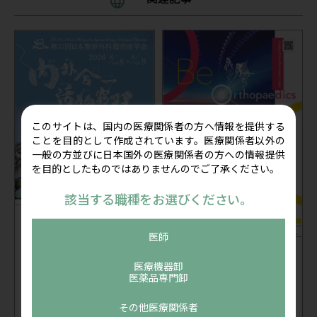
このサイトは、国内の医療関係者の方へ情報を提供する
ことを目的として作成されています。医療関係者以外の
一般の方並びに日本国外の医療関係者の方への情報提供
を目的としたものではありませんのでご了承ください。
該当する職種をお選びください。
セミナー
公開：2026/07/24
医師
2026年8月8日(土)～9日(日)
学会出展
公開：2026/07/13
第37回日本整形外科超音波
医療機器卸
学会に出展します
2026年7月19日(日)～20日
医薬品専門卸
(月・祝) 第39回日本臨床整
開催中
和歌山県
形外科学会学術集会に出展
申込受付中
その他医療関係者
します