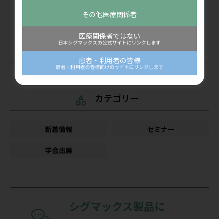
学会に出展します
2026年7月19日(日)～20日
その他医療関係者
(月・祝) 第39回日本臨床整
開催中
和歌山県
形外科学会学術集会に出展
申込受付中
医療関係者ではない
します
日本シグマックスの公式サイトにリンクします
終了
兵庫県
患者・利用者の皆様
患者・利用者の皆様向けのサイトにリンクします
カテゴリー
新着情報
セミナー
学会出展
シグマックス製品に