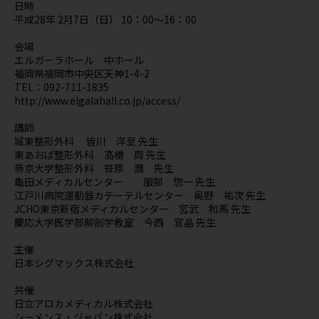
日時
平成28年 2月7日（日） 10：00～16：00
会場
エルガーラホール 中ホール
福岡県福岡市中央区天神1-4-2
TEL：092-711-1835
http://www.elgalahall.co.jp/access/
講師
城東整形外科 皆川 洋至 先生
東あおば整形外科 高橋 周 先生
帝京大学整形外科 笹原 潤 先生
亀田メディカルセンター 服部 惣一 先生
江戸川病院運動器カテーテルセンター 奥野 祐次 先生
JCHO東京新宿メディカルセンター 宮武 和馬 先生
慶応大学医学部解剖学教室 今西 宣晶 先生
主催
日本シグマックス株式会社
共催
日立アロカメディカル株式会社
シーメンス・ジャパン株式会社