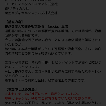
コニカミノルタヘルスケア株式会社
BKメディカル社
東芝メディカルシステムズ株式会社
【講座内容】
視点を変えて痛みを攻める！fascia、血流
運動器の痛みについての解釈が変わる瞬間。それは診断が、治療
戦略が変わる瞬間です。
今までは複雑な因子が絡み合うことによる疼痛誘発と解釈されて
いたものが、
fasciaによる結合組織がもたらす過緊張や滑走不全、さらには血
流の増加などの関与が示唆され始めています。
エコーがまさに、それを可視化しピンポイントで治療へと結びつ
けるツールとなります。
今回は視点を変え、エコーを用いた痛みに対する新たなチャレン
ジを紹介します。
※本セミナーの対象は医師、理学療法士の方限定です。
【参加申し込み方法 】
※本セミナーはご好評につき、満席となりました。
現在はキャンセル待ちでご案内させていただいております。
参加申し込みは下記メールフォームよりご連絡をお願いいたしま