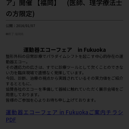
ア」開催 【福岡】 (医師、理学療法士
の方限定)
公開：2016/01/07
終了
福岡県
運動器エコーフェア in Fukuoka
整形外科の日常診療でパラダイムシフトを起こす中心的存在の運
動器エコー。
その適応力の広さは、すでに診療ツールとして欠くことのできな
い力を臨床現場で遺憾なく発揮しています。
今回、診断、治療の視点から実践されているその実力値をご紹介
するとともに、
協賛各社のエコーを準備して器械に触れていただく展示会場をご
用意しております。
皆様のご参加を心よりお待ち申し上げております。
運動器エコーフェア in Fukuokaご案内チラシ
PDF