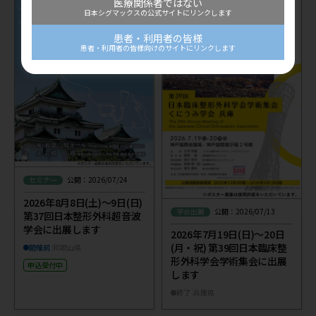
医療関係者ではない
日本シグマックスの公式サイトにリンクします
患者・利用者の皆様
患者・利用者の皆様向けのサイトにリンクします
セミナー
公開：2026/07/24
2026年8月8日(土)～9日(日)
学会出展
公開：2026/07/13
第37回日本整形外科超音波
学会に出展します
2026年7月19日(日)～20日
(月・祝) 第39回日本臨床整
開催前
和歌山県
形外科学会学術集会に出展
申込受付中
します
終了
兵庫県