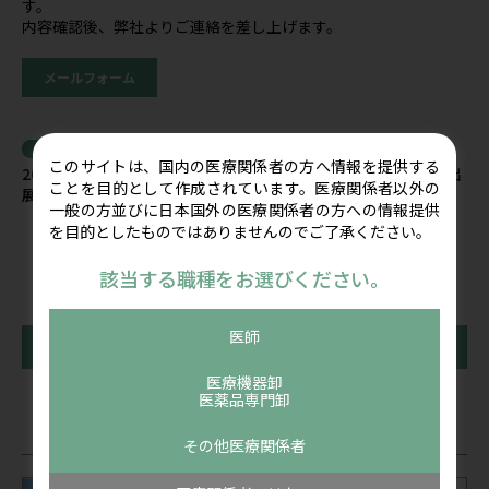
す。
内容確認後、弊社よりご連絡を差し上げます。
メールフォーム
関連記事
このサイトは、国内の医療関係者の方へ情報を提供する
2026年8月8日(土)～9日(日) 第37回日本整形外科超音波学会に出
ことを目的として作成されています。医療関係者以外の
展します
一般の方並びに日本国外の医療関係者の方への情報提供
を目的としたものではありませんのでご了承ください。
該当する職種をお選びください。
医師
前の記事
一覧に戻る
次の記事
医療機器卸
医薬品専門卸
関連記事
その他医療関係者