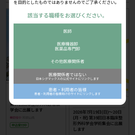
を目的としたものではありませんのでご了承ください。
該当する職種をお選びください。
医師
医療機器卸
医薬品専門卸
その他医療関係者
医療関係者ではない
日本シグマックスの公式サイトにリンクします
セミナー
公開：2026/07/24
患者・利用者の皆様
患者・利用者の皆様向けのサイトにリンクします
2026年8月8日(土)～9日(日)
学会出展
公開：2026/07/13
第37回日本整形外科超音波
学会に出展します
2026年7月19日(日)～20日
(月・祝) 第39回日本臨床整
開催中
和歌山県
形外科学会学術集会に出展
申込受付中
します