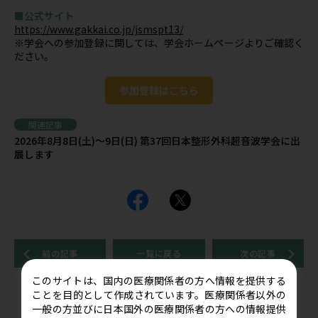
■公式サイト
https://www.gakkai.co.jp/jsmspt13/
※学会への参加登録に関しては、学会ホームページよりご確認く
ださい。
参加登録はこちら
関連記事
2026年8月8日(土)～9日(日) 第37回日本整形外科超音波学会に出
展します
前の記事
一覧に戻る
次の記事
このサイトは、国内の医療関係者の方へ情報を提供する
ことを目的として作成されています。医療関係者以外の
関連記事
一般の方並びに日本国外の医療関係者の方への情報提供