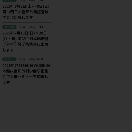
カテゴリー
お知らせ
（114)
コンテンツ
（71)
セミナー
（129)
学会出展
（217)
」
新着
公開：2026/07/24
セミナー
2026年8月8日(土)～9日(日)
第37回日本整形外科超音波
学会に出展します
公開：2026/07/13
学会出展
2026年7月19日(日)～20日
(月・祝) 第39回日本臨床整
形外科学会学術集会に出展
します