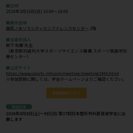
■日時
2024年3月10日(日) 10:00～16:00
■展示会場
御茶ノ水ソラシティカンファレンスセンター
2階
■当番世話人
柳下 和慶 先生
（東京医科歯科大学スポーツサイエンス機構 スポーツ医歯学診
療センター）
■公式サイト
https://www.sports-mf.com/meeting/meeting14th.html
※参加登録に関しては、学会ホームページよりご確認ください。
参加登録はこちら
関連記事
2026年8月8日(土)～9日(日) 第37回日本整形外科超音波学会に出
展します