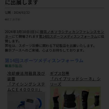
に出展します
公開：2024/02/22
終了
東京都
2024年3月10日(日)に
御茶ノ水ソラシティカンファレンスセン
ター
にて開催されます
第14回スポーツメディスンフォーラム
に協
賛します。
弊社は、スポーツ診療に関わる下記製品を出展いたします。
展示ブースへのご来場、心よりお待ちしております。
第14回スポーツメディスンフォーラム
■展示製品
冷却療法用器具及び
ギプス包帯
装置
「ハイブリッドシーネ」シ
「アイシングシステ
リーズ
ムＣＥ４０００Ⅱ」