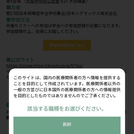
第4会場 （
大阪市中央公会堂
B1F 大会議室）
■共催
第57回日本側彎症学会学術集会/日本シグマックス株式会社
■参加方法
共催セミナーへの参加は学会への参加登録が必要になります。
参加登録の上、会場にお越しください。
学会参加登録はこちら
■公式サイト
https://convention.jtbcom.co.jp/57jss/
※学会への参加登録に関しては、学会ホームページよりご確認く
ださい。
このサイトは、国内の医療関係者の方へ情報を提供する
ことを目的として作成されています。医療関係者以外の
一般の方並びに日本国外の医療関係者の方への情報提供
学会出展情報はこちら
を目的としたものではありませんのでご了承ください。
関連記事
該当する職種をお選びください。
2026年8月8日(土)～9日(日) 第37回日本整形外科超音波学会に出
展します
医師