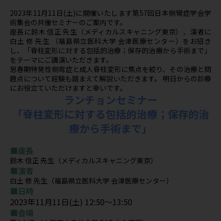
2023年11月11日(土)に開催いたします第57回日本側彎症学会学
術集会の共催セミナーのご案内です。
座長に鈴木 信正 先生（メディカルスキャニング東京）、演者に
白土 修 先生 （福島県立医科大学 会津医療センター）をお招き
し、「脊柱変形に対する包括的治療；保存的治療から手術まで」
をテーマにご講演いただきます。
思春期特発性側弯症と成人脊柱変形に焦点を絞り、その治療と問
題点について経験も踏まえて解説いただきます。 明日からの診療
にお役立ていただけますと幸いです。
ランチョンセミナー
「脊柱変形に対する包括的治療；保存的治
療から手術まで」
■座長
鈴木 信正 先生（メディカルスキャニング東京）
■演者
白土 修 先生（福島県立医科大学 会津医療センター）
■日時
2023年11月11日(土) 12:50～13:50
■会場