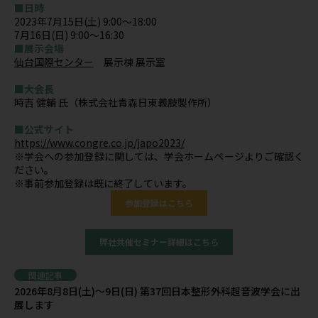
■日時
2023年7月15日(土) 9:00～18:00
7月16日(日) 9:00～16:30
■展示会場
仙台国際センター
展示棟 展示室
■大会長
時吉 健輔 氏（株式会社青森日東義肢製作所）
■公式サイト
https://www.congre.co.jp/japo2023/
※学会への参加登録に関しては、学会ホームページよりご確認く
ださい。
※事前参加登録は既に終了しています。
参加登録はこちら
弊社共催セミナー詳細はこちら
関連記事
2026年8月8日(土)～9日(日) 第37回日本整形外科超音波学会に出
展します