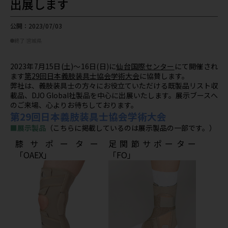
出展します
公開：2023/07/03
終了
宮城県
2023年7月15日(土)～16日(日)に
仙台国際センター
にて開催され
ます
第29回日本義肢装具士協会学術大会
に協賛します。
弊社は、義肢装具士の方々にお役立ていただける既製品リスト収
載品、DJO Global社製品を中心に出展いたします。展示ブースへ
のご来場、心よりお待ちしております。
第29回日本義肢装具士協会学術大会
■展示製品
（こちらに掲載しているのは展示製品の一部です。）
膝サポーター
足関節サポーター
「OAEX」
「FO」