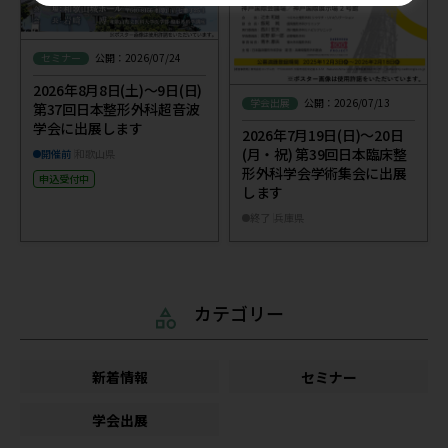
セミナー
公開：2026/07/24
2026年8月8日(土)～9日(日)
学会出展
公開：2026/07/13
第37回日本整形外科超音波
学会に出展します
2026年7月19日(日)～20日
(月・祝) 第39回日本臨床整
開催前
和歌山県
形外科学会学術集会に出展
申込受付中
します
終了
兵庫県
カテゴリー
新着情報
セミナー
学会出展