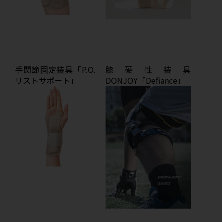
手関節固定装具「P.O.
膝硬性装具
リストサポート」
DONJOY「Defiance」