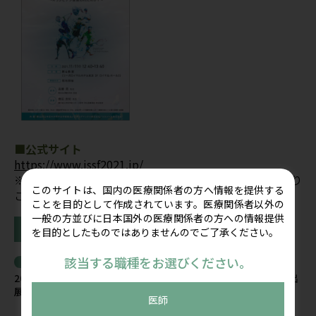
■公式サイト
https://www.jssf2021.jp/
※学会への参加登録に関しては、学会ホームページより
このサイトは、国内の医療関係者の方へ情報を提供する
ご確認ください。
ことを目的として作成されています。医療関係者以外の
一般の方並びに日本国外の医療関係者の方への情報提供
学会出展情報はこちら
を目的としたものではありませんのでご了承ください。
該当する職種をお選びください。
関連記事
2026年8月8日(土)～9日(日) 第37回日本整形外科超音波学会に出
展します
医師