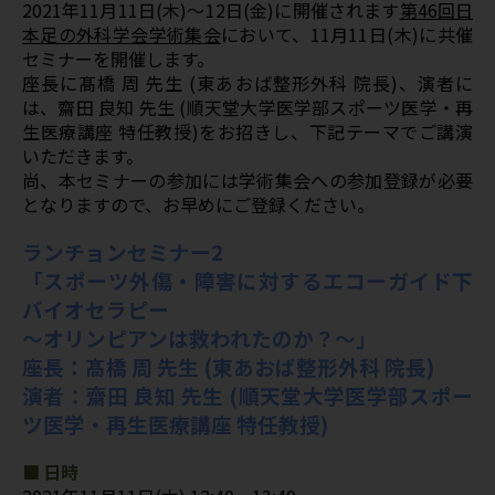
2021年11月11日(木)～12日(金)に開催されます
第46回日
本足の外科学会学術集会
において、11月11日(木)に共催
セミナーを開催します。
座長に髙橋 周 先生 (東あおば整形外科 院長)、演者に
は、齋田 良知 先生 (順天堂大学医学部スポーツ医学・再
生医療講座 特任教授)をお招きし、下記テーマでご講演
いただきます。
尚、本セミナーの参加には学術集会への参加登録が必要
となりますので、お早めにご登録ください。
ランチョンセミナー2
「スポーツ外傷・障害に対するエコーガイド下
バイオセラピー
～オリンピアンは救われたのか？～」
座長：髙橋 周 先生 (東あおば整形外科 院長)
演者：齋田 良知 先生 (順天堂大学医学部スポー
ツ医学・再生医療講座 特任教授)
■ 日時