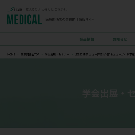
支えるのは、からだと、これから。
医療関係者の
皆様向け情報サイト
製品情報
HOME
>
医療関係者TOP
>
学会出展・セミナー
>
第3回STEP エコー評価の
学会