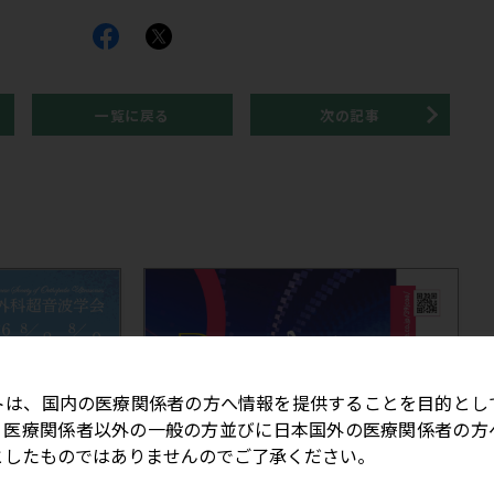
(金) 21:00
phy for Therapeutic Education Project-
み
はこちら
2026年8月8日(土)～9日(日) 第37回日本整形外科超音