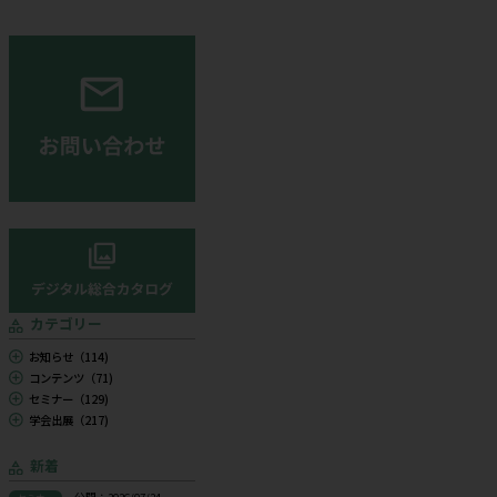
下運動療法
”極”＆エコーガイド下運動療