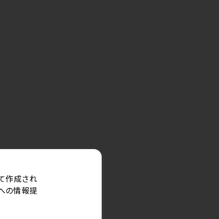
公開：2026/06/30
セミナー
2026年7月19日(日)第39回日
本臨床整形外科学会学術集
会で共催セミナーを開催し
ます
波学会に出展します