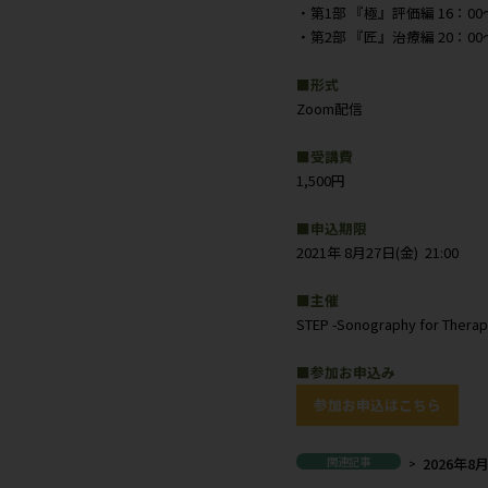
本セミナーは
参加をご希望
第3回STE
～You will a
■日時
2021年 8月28
・第1部 『極』
・第2部 『匠』
■形式
Zoom配信
■受講費
1,500円