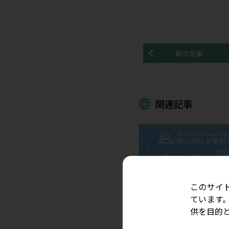
■申込期限
2021年 8月27日
■主催
STEP -Sonogra
■参加お申込
参加お申込
関連記事