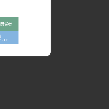
次の記事
提供することを目的として作成され
本国外の医療関係者の方への情報提
ください。