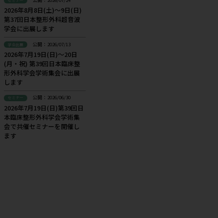
カテゴリー
お知らせ
（114)
コンテンツ
（71)
セミナー
（129)
学会出展
（217)
新着
公開：2026/07/24
セミナー
2026年8月8日(土)～9日(日)
第37回日本整形外科超音波
学会に出展します
公開：2026/07/13
学会出展
2026年7月19日(日)～20日
(月・祝) 第39回日本臨床整
形外科学会学術集会に出展
します