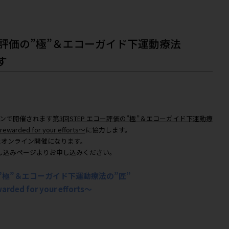
ー
TEP エコー評価の”極”＆エコーガイド
に協力します
/13
8日(土)にオンラインで開催されます
第3回STEP エコー評価の
ll always be rewarded for your efforts～
に協力します。