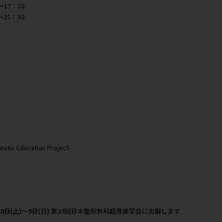
Zoomを利用したオンライン開催になります。
される方は、申し込みページよりお申し込みください。
P エコー評価の”極”＆エコーガイド下運動療法の”匠”
lways be rewarded for your efforts～
日(土)
評価編 16：00～17：30
治療編 20：00～21：30