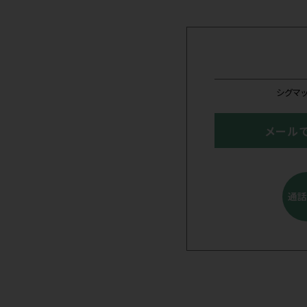
公開
セミナー
2026年8
日本整形
す
開催中
和歌山
申込受付中