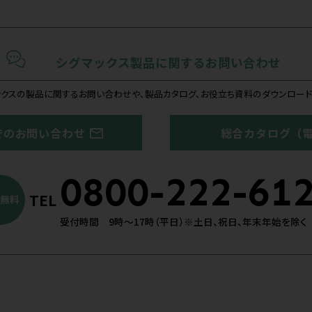
該当する職種をお選
医療機器卸
医師
医薬品専門
医療関係者ではない
日本シグマックスの公式サイトにリンクします
：2026/07/24
月8日(土)～9日(日) 第37回
外科超音波学会に出展しま
公開：2026/07/
学会出展
2026年7月19日(
県
第39回日本臨床
会に出展します
終了
兵庫県