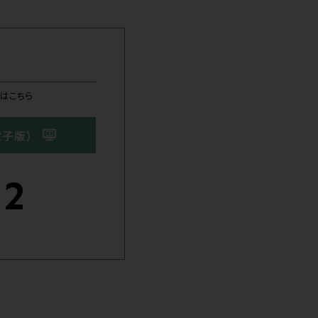
びください。
その他医療関係者
卸
患者・利用者の皆様
患者・利用者の皆様向けのサイトにリンクします
13
日)～20日(月・祝)
整形外科学会学術集