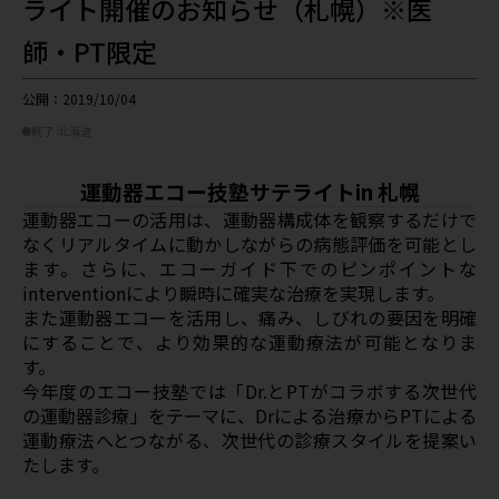
ライト開催のお知らせ（札幌）※医
師・PT限定
公開：2019/10/04
終了
北海道
運動器エコー技塾サテライトin 札幌
運動器エコーの活用は、運動器構成体を観察するだけで
なくリアルタイムに動かしながらの病態評価を可能とし
ます。さらに、エコーガイド下でのピンポイントな
interventionにより瞬時に確実な治療を実現します。
また運動器エコーを活用し、痛み、しびれの要因を明確
にすることで、より効果的な運動療法が可能となりま
す。
今年度のエコー技塾では「Dr.とPTがコラボする次世代
の運動器診療」をテーマに、Drによる治療からPTによる
運動療法へとつながる、次世代の診療スタイルを提案い
たします。