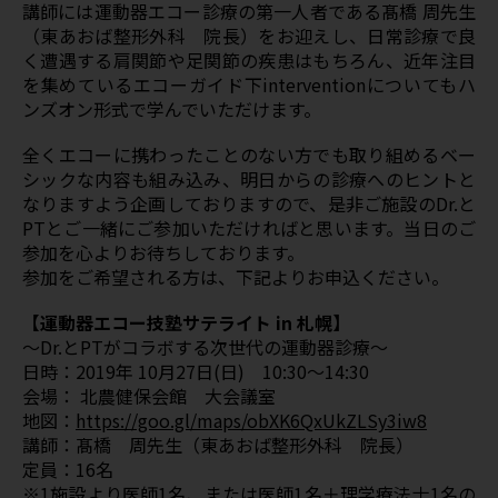
講師には運動器エコー診療の第一人者である髙橋 周先生
（東あおば整形外科 院長）をお迎えし、日常診療で良
く遭遇する肩関節や足関節の疾患はもちろん、近年注目
を集めているエコーガイド下interventionについてもハ
ンズオン形式で学んでいただけます。
全くエコーに携わったことのない方でも取り組めるベー
シックな内容も組み込み、明日からの診療へのヒントと
なりますよう企画しておりますので、是非ご施設のDr.と
PTとご一緒にご参加いただければと思います。当日のご
参加を心よりお待ちしております。
参加をご希望される方は、下記よりお申込ください。
【運動器エコー技塾サテライト in 札幌】
～Dr.とPTがコラボする次世代の運動器診療～
日時：2019年 10月27日(日) 10:30～14:30
会場： 北農健保会館 大会議室
地図：
https://goo.gl/maps/obXK6QxUkZLSy3iw8
講師：髙橋 周先生（東あおば整形外科 院長）
定員：16名
※1施設より医師1名、または医師1名＋理学療法士1名の