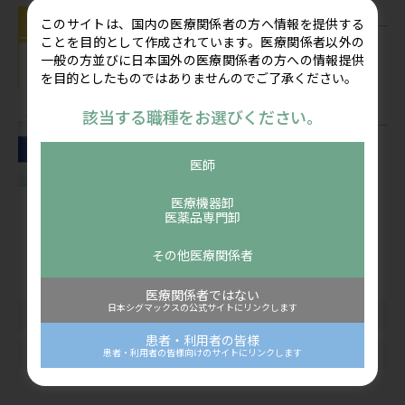
お知らせ
このサイトは、国内の医療関係者の方へ情報を提供する
お盆期間の営業についてのご案内 休業
ことを目的として作成されています。医療関係者以外の
期間2026年8月8日(土) ～8月16日(日)
一般の方並びに日本国外の医療関係者の方への情報提供
を目的としたものではありませんのでご了承ください。
公開：2026/07/22
該当する職種をお選びください。
コンテンツ
看護師向け情報サイト「ディアケア」
2026年5月掲載「看護ケアにポケットエ
医師
コーを活用しよう！」を公開しました
公開：2026/07/07
医療機器卸
医薬品専門卸
その他医療関係者
カテゴリー
医療関係者ではない
日本シグマックスの公式サイトにリンクします
新着情報
お知らせ
患者・利用者の皆様
コンテンツ
患者・利用者の皆様向けのサイトにリンクします
イベント