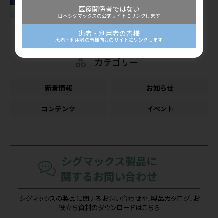
2026年5月掲載「看護ケアにポケットエ
医療関係者ではない
コーを活用しよう！」を公開しました
日本シグマックスの公式サイトにリンクします
公開：2026/07/07
患者・利用者の皆様
患者・利用者の皆様向けのサイトにリンクします
カテゴリー
新着情報
お知らせ
コンテンツ
イベント
シグマックス製品に
関するお問い合わせ
シグマックスの製品に関するお問い合わせや、製品カタログ、お
役立ち資料のダウンロードはこちら