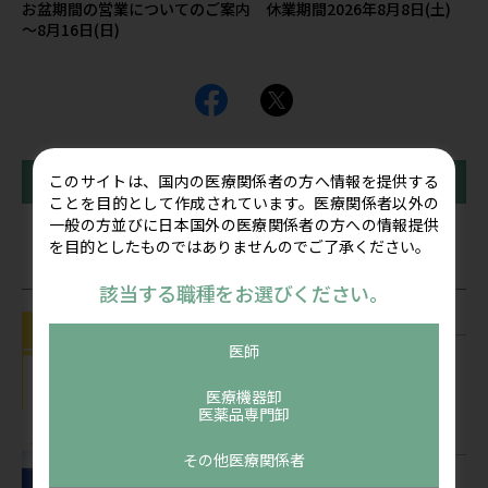
お盆期間の営業についてのご案内 休業期間2026年8月8日(土)
～8月16日(日)
このサイトは、国内の医療関係者の方へ情報を提供する
前の記事
一覧に戻る
次の記事
ことを目的として作成されています。医療関係者以外の
一般の方並びに日本国外の医療関係者の方への情報提供
を目的としたものではありませんのでご了承ください。
関連記事
該当する職種をお選びください。
お知らせ
医師
お盆期間の営業についてのご案内 休業
期間2026年8月8日(土) ～8月16日(日)
医療機器卸
公開：2026/07/22
医薬品専門卸
コンテンツ
その他医療関係者
看護師向け情報サイト「ディアケア」