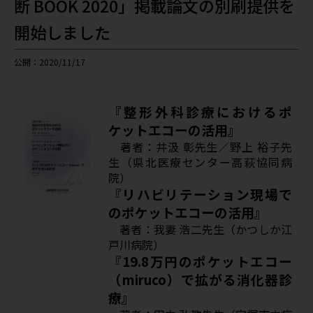
断 BOOK 2020」掲載論文の別刷提供を
開始しました
公開：2020/11/17
『整形外科診療におけるポ
ケットエコーの活用』
著者：井汲 彰先生／野上 裕子先
生（県北医療センター高萩協同病
院）
『リハビリテーション現場で
のポケットエコーの活用』
著者：我妻 浩二先生（かつしか江
戸川病院）
『19.8万円のポケットエコー
（miruco）で拡がる消化器診
療』