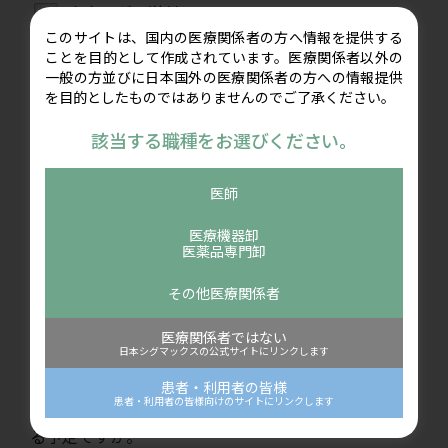
カタログの送付
このサイトは、国内の医療関係者の方へ情報を提供する
オンラインデモンストレーション（デモ機貸出
ことを目的として作成されています。医療関係者以外の
なし）
一般の方並びに日本国外の医療関係者の方への情報提供
デモ機の貸出し
を目的としたものではありませんのでご了承ください。
お見積り
該当する職種をお選びください。
記録用紙の送付
その他
医師
医療機器卸
＜アンケートにご協力ください＞
医薬品専門卸
在宅・訪問診療を実施していますか？
その他医療関係者
医療関係者ではない
日本シグマックスの公式サイトにリンクします
患者・利用者の皆様
患者・利用者の皆様向けのサイトにリンクします
LIAQUSポータブルを、どのようなシーンで活用され
る予定ですか。