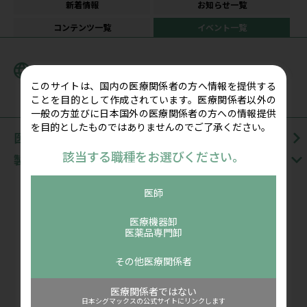
新着情報
お知らせ一覧
コンテンツ一覧
イベント一覧
新着記事一覧
このサイトは、国内の医療関係者の方へ情報を提供する
ことを目的として作成されています。医療関係者以外の
一般の方並びに日本国外の医療関係者の方への情報提供
を目的としたものではありませんのでご了承ください。
医療関係者の皆様向け情報サイトTOP
該当する職種をお選びください。
製品情報
運動器エコー診療への取り組み
医師
骨折マネジメント（骨折治療）への取り組み
ポケットエコーmiruco CL5
医療機器卸
医薬品専門卸
アクセラスシリーズ
RECORE（リコア）シリーズ
その他医療関係者
アイシングシステム
医療関係者ではない
ハイブリッドシーネシリーズ
日本シグマックスの公式サイトにリンクします