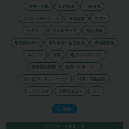
検査・診断
保存療法
手術療法
リハビリテーション
医院経営
エコー
セミナー
スキルアップ
文献資料
患者向け資材
導入事例・製品紹介
周術期管理
スポーツ
外傷
骨折マネジメント
静脈還流関連
装具・サポーター
リハビリ・トレーニング
計測・測定装置
アイシング
運動器エコー
全て
さらに条件を指定する