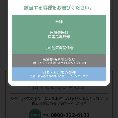
リリース・ブロック
該当する職種をお選びください。
和田誠先生監修による、坐骨神経へのエコーガイド下穿刺
におけるハイドロリリースおよびブロックについての動画
医師
です。エコー解剖、描出テクニック、注射手技のポイント
脊椎
について分かりやすく解説いただきました。
#
保存療法
#
エコー
#
スキルアップ
医療機器卸
医薬品専門卸
動画
動画を見る
その他医療関係者
1
2
…
72
→
医療関係者ではない
日本シグマックスの公式サイトにリンクします
患者・利用者の皆様
患者・利用者の皆様向けのサイトにリンクします
シグマックス製品に
関するお問い合わせ
シグマックスの製品に関するお問い合わせや、製品カタログ、お
役立ち資料のダウンロードはこちら
0800-222-6122
TEL
通話無料