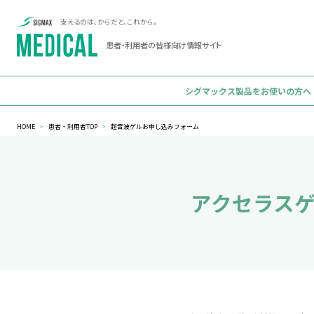
支えるのは、からだと、これから。
患者・利用者の
皆様向け情報サイト
シグマックス製
HOME
>
患者・利用者TOP
>
超音波ゲルお申し込みフォーム
アク