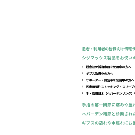
日本シグマ
2．個人情
管理部部長（03
3．個人情
当社は、お
となく、下
・各種問い
4．個人情
取得した個
5．個人情
当社は、個
6．個人情
ご本人から
といいます