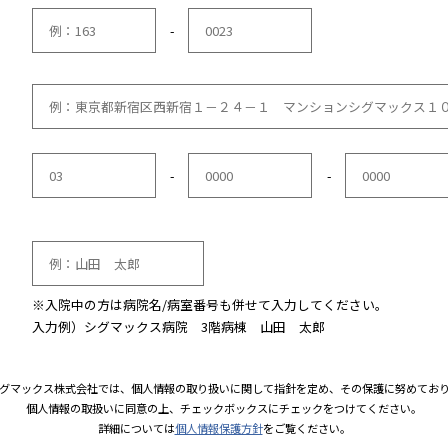
ス
※受付完了メールの配信をご希望の方は
お届け先につい
番号
※
-
所
※
先もしくは
-