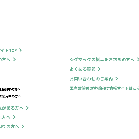
ックス株式会社
報保護管理者
-5326-3200）
報の利用目的
客様の個人情報を以下の利用目的にのみ利用させていただき、法令により
記目的以外で利用することはありません。
合わせでの対応、当社サービスのご案内、当社からの情報提供、分析のた
報の取扱いの第三者提供について
人情報を第三者へ提供することはありません。
個人情報の取り扱いに
報の取扱いの委託について
人情報の取扱いを第三者に委託する場合には、当該第三者につき厳正な審
確認する
報の開示・変更および削除
の求めにより当社が保有する開示対象個人情報の利用目的の通知・開示・
。）に応じます。開示等に応ずる窓口は、個人情報相談窓口までご連絡下