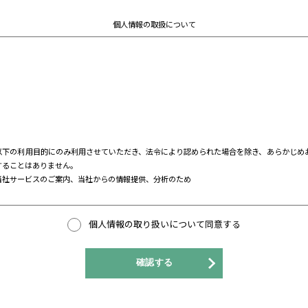
番号
※
名）
※
※入院中の方は病院名/病室番号も併せ
入力例）シグマックス病院 3階病棟 
日本シグマックス株式会社では、個人情報の取り扱いに関し
個人情報の取扱いに同意の上、チェックボックス
詳細については
個人情報保護方針
個人情報の取扱につ
名称