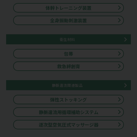
体幹トレーニング装置
全身振動刺激装置
衛生材料
包帯
救急絆創膏
静脈還流関連製品
弾性ストッキング
静脈還流用循環補助システム
逐次型空気圧式マッサージ器