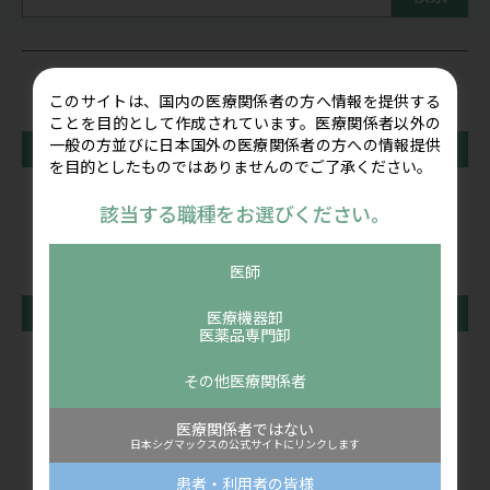
製品情報をカテゴリで探す
このサイトは、国内の医療関係者の方へ情報を提供する
ことを目的として作成されています。医療関係者以外の
一般の方並びに日本国外の医療関係者の方への情報提供
超音波画像診断装置
を目的としたものではありませんのでご了承ください。
ポータブル型
該当する職種をお選びください。
ポケット型
医師
骨折マネジメント
医療機器卸
医薬品専門卸
超音波骨折治療器
その他医療関係者
ギプス包帯・下巻き材料
医療関係者ではない
日本シグマックスの公式サイトにリンクします
腕つり・ギプスウォーカー
患者・利用者の皆様