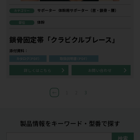
サポーター
体幹用サポーター（首・鎖骨・腰）
カテゴリー
体幹
部位
鎖骨固定帯「クラビクルブレース」
添付資料：
カタログ（PDF）
取扱説明書（PDF）
詳しくはこちら
お問い合わせ
←
1
2
3
製品情報をキーワード・型番で探す
検索